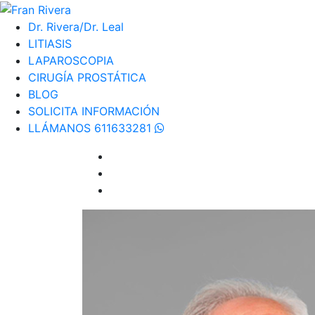
Dr. Rivera/Dr. Leal
LITIASIS
LAPAROSCOPIA
CIRUGÍA PROSTÁTICA
BLOG
SOLICITA INFORMACIÓN
LLÁMANOS 611633281