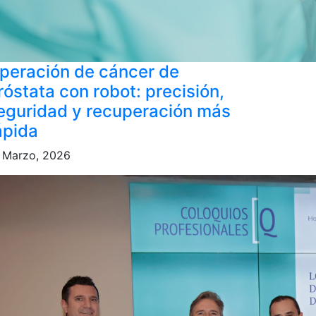
peración de cáncer de
róstata con robot: precisión,
eguridad y recuperación más
ápida
 Marzo, 2026