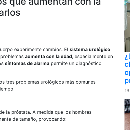
os que aumentan con la
arlos
 cuerpo experimente cambios. El
sistema urológico
¿
os problemas
aumenta con la edad
, especialmente en
c
los
síntomas de alarma
permite un diagnóstico
o
p
los tres problemas urológicos más comunes
tiempo.
19
e la próstata. A medida que los hombres
umente de tamaño, provocando: