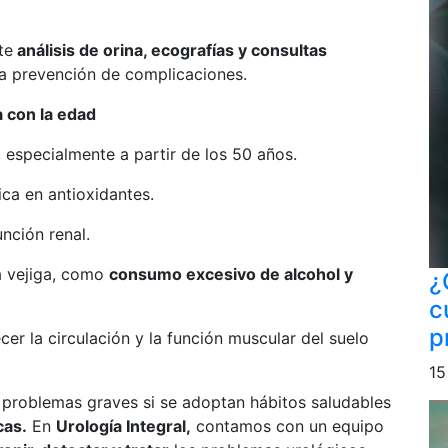
te
análisis de orina, ecografías y consultas
la prevención de complicaciones.
 con la edad
, especialmente a partir de los 50 años.
ica en antioxidantes.
nción renal.
la vejiga, como
consumo excesivo de alcohol y
¿
c
p
er la circulación y la función muscular del suelo
15
r problemas graves si se adoptan hábitos saludables
cas.
En
Urología Integral,
contamos con un equipo