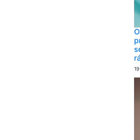
O
p
s
r
19