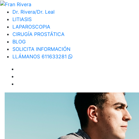
Dr. Rivera/Dr. Leal
LITIASIS
LAPAROSCOPIA
CIRUGÍA PROSTÁTICA
BLOG
SOLICITA INFORMACIÓN
LLÁMANOS 611633281