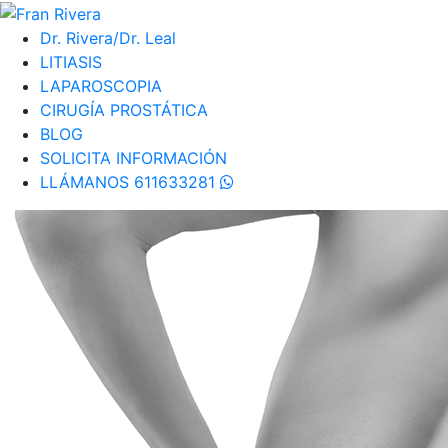
Dr. Rivera/Dr. Leal
LITIASIS
LAPAROSCOPIA
CIRUGÍA PROSTÁTICA
BLOG
SOLICITA INFORMACIÓN
LLÁMANOS 611633281