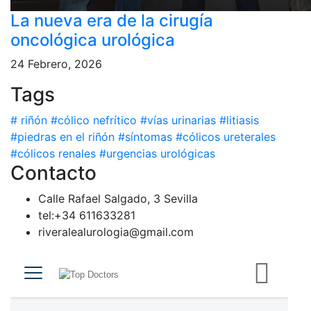
La nueva era de la cirugía
oncológica urológica
24 Febrero, 2026
Tags
# riñón
#cólico nefrítico
#vías urinarias
#litiasis
#piedras en el riñón
#síntomas
#cólicos ureterales
#cólicos renales
#urgencias urológicas
Contacto
Calle Rafael Salgado, 3 Sevilla
tel:+34 611633281
riveralealurologia@gmail.com