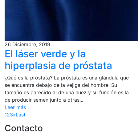
26 Diciembre, 2019
El láser verde y la
hiperplasia de próstata
¿Qué es la próstata? La próstata es una glándula que
se encuentra debajo de la vejiga del hombre. Su
tamaño es parecido al de una nuez y su función es la
de producir semen junto a otras...
Leer más
1
2
3
»
Last ›
Contacto